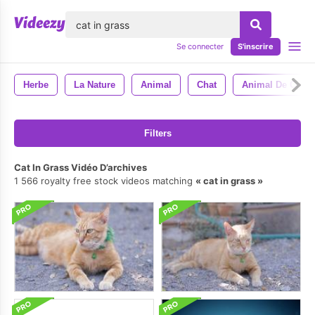
lose
Se connecter
S'inscrire
Herbe
La Nature
Animal
Chat
Animal De Comp
Filters
Cat In Grass Vidéo D’archives
1 566 royalty free stock videos matching
cat in grass