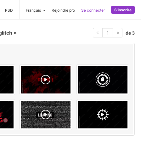
S'inscrire
PSD
Français
Rejoindre pro
Se connecter
glitch
de 3
1