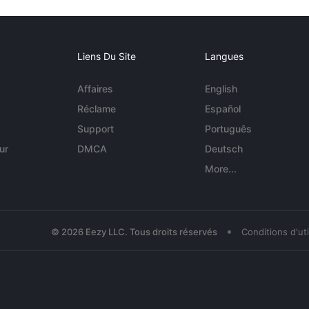
Liens Du Site
Langues
Affaires
English
Réclame
Español
Support
Português
ur
DMCA
Deutsch
More...
•
© 2026 Eezy LLC. Tous droits réservés
Conditions d'uti