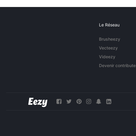
Le Réseau
Brusheezy
Vecteezy
Videezy
Devenir contribute