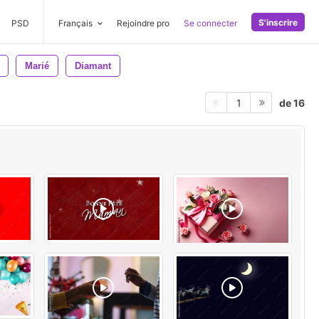
S'inscrire
PSD
Français
Rejoindre pro
Se connecter
Marié
Diamant
de 16
1