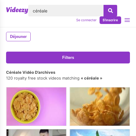
lose
Se connecter
S'inscrire
Déjeuner
Filters
Céréale Vidéo D’archives
120 royalty free stock videos matching
céréale