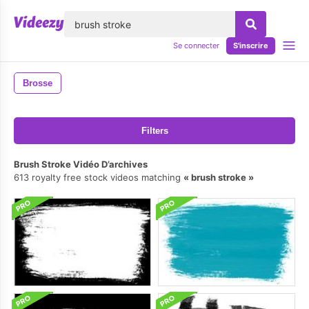
lose
Se connecter
S'inscrire
Brosse
Filters
Brush Stroke Vidéo D’archives
613 royalty free stock videos matching
brush stroke