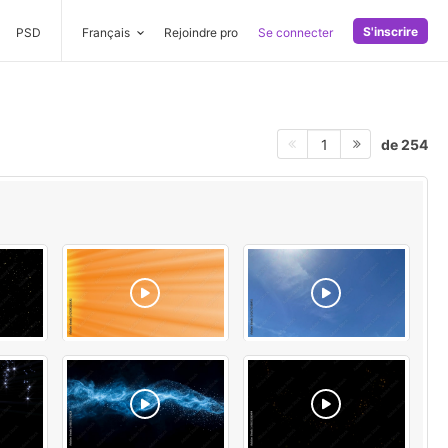
S'inscrire
PSD
Français
Rejoindre pro
Se connecter
de 254
1