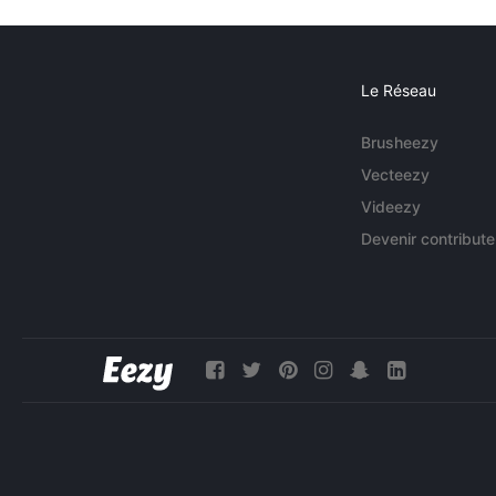
Le Réseau
Brusheezy
Vecteezy
Videezy
Devenir contribute