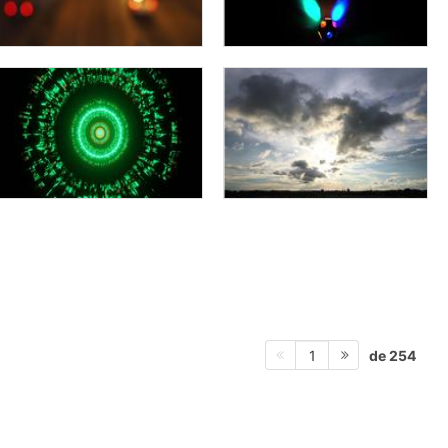
de 254
1