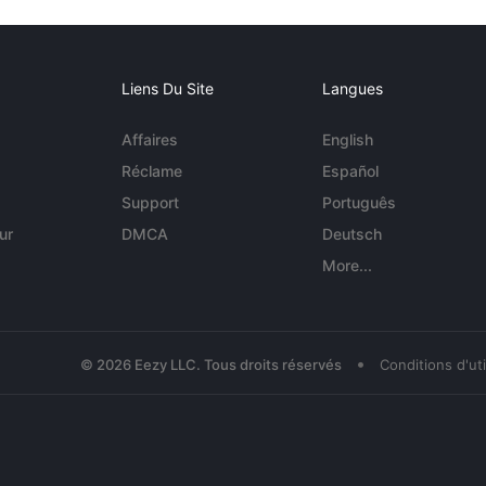
Liens Du Site
Langues
Affaires
English
Réclame
Español
Support
Português
ur
DMCA
Deutsch
More...
•
© 2026 Eezy LLC. Tous droits réservés
Conditions d'uti