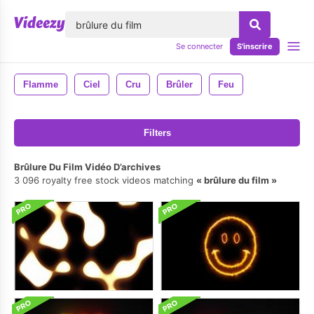
lose
Se connecter
S'inscrire
Flamme
Ciel
Cru
Brûler
Feu
Filters
Brûlure Du Film Vidéo D’archives
3 096 royalty free stock videos matching
brûlure du film