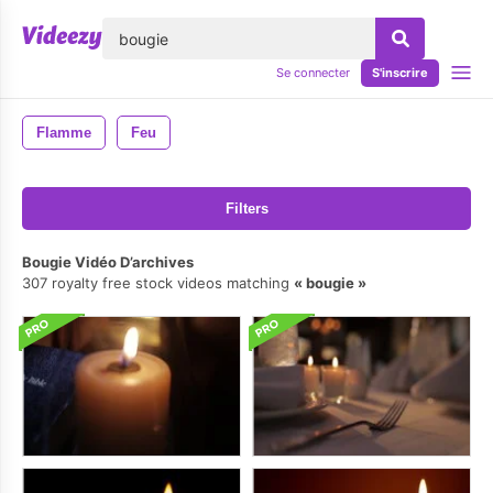
lose
Se connecter
S'inscrire
Flamme
Feu
Filters
Bougie Vidéo D’archives
307 royalty free stock videos matching
bougie