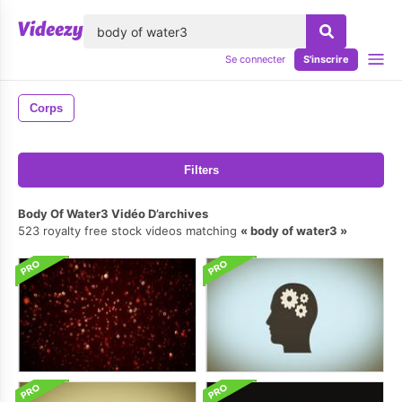
lose
Se connecter
S'inscrire
Corps
Filters
Body Of Water3 Vidéo D’archives
523 royalty free stock videos matching
body of water3