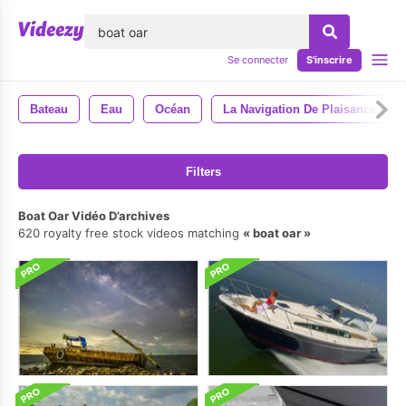
lose
Se connecter
S'inscrire
Bateau
Eau
Océan
La Navigation De Plaisance
Filters
Boat Oar Vidéo D’archives
620 royalty free stock videos matching
boat oar