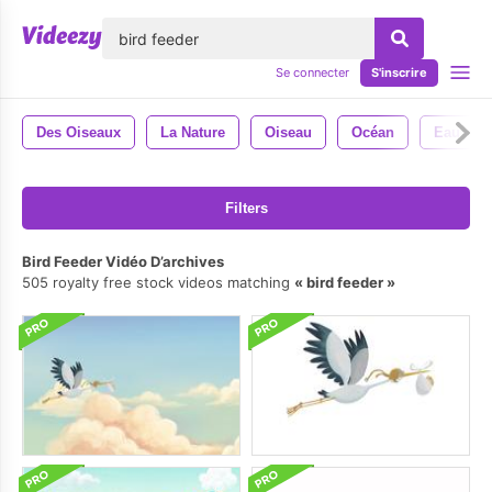
lose
Se connecter
S'inscrire
Des Oiseaux
La Nature
Oiseau
Océan
Eau
Filters
Bird Feeder Vidéo D’archives
505 royalty free stock videos matching
bird feeder