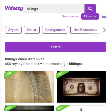
lose
Se connecter
S'inscrire
Argent
Dollar
Changement
Des Économies
Se
Filters
Billings Vidéo D’archives
858 royalty free stock videos matching
billings