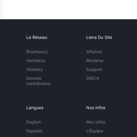
Le Réseau
Liens Du Site
Brusheezy
Affaires
Vecteezy
Réclame
Videezy
Support
Devenir
DMCA
contributeur
Langues
Nos Infos
English
Nos Infos
Español
L'Équipe