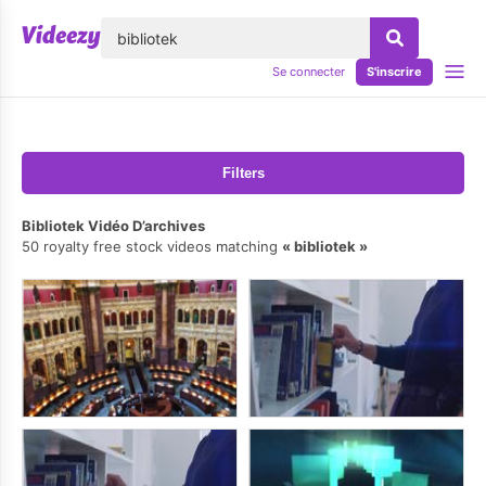
lose
Se connecter
S'inscrire
Filters
Bibliotek Vidéo D’archives
50 royalty free stock videos matching
bibliotek