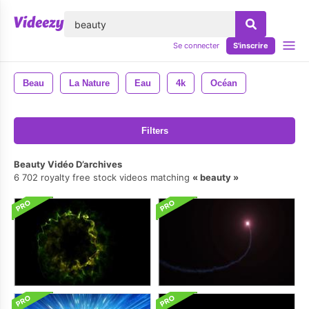
lose
Se connecter
S'inscrire
Beau
La Nature
Eau
4k
Océan
Filters
Beauty Vidéo D’archives
6 702 royalty free stock videos matching
beauty