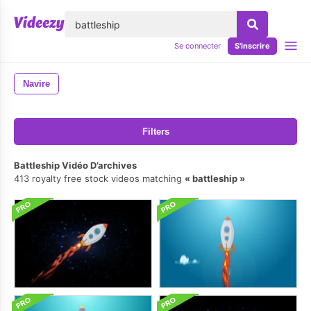
lose
Se connecter
S'inscrire
Navire
Filters
Battleship Vidéo D’archives
413 royalty free stock videos matching
battleship