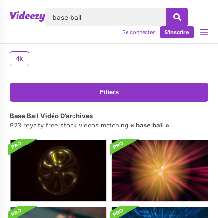
lose
Se connecter
S'inscrire
4k
Filters
Base Ball Vidéo D’archives
923 royalty free stock videos matching
base ball