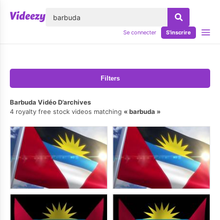
lose
Se connecter
S'inscrire
Filters
Barbuda Vidéo D’archives
4 royalty free stock videos matching
barbuda