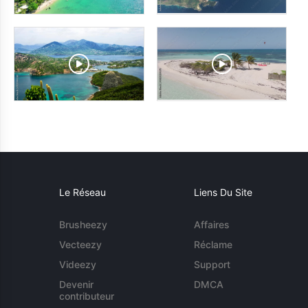
Le Réseau
Liens Du Site
Brusheezy
Affaires
Vecteezy
Réclame
Videezy
Support
Devenir
DMCA
contributeur