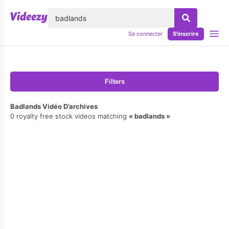
lose
Se connecter
S'inscrire
Filters
Badlands Vidéo D’archives
0 royalty free stock videos matching
badlands