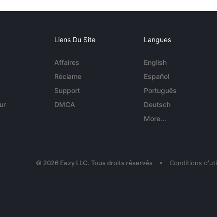
Liens Du Site
Langues
Affaires
English
Réclame
Español
Support
Português
ur
DMCA
Deutsch
More...
•
© 2026 Eezy LLC. Tous droits réservés
Conditions d'uti