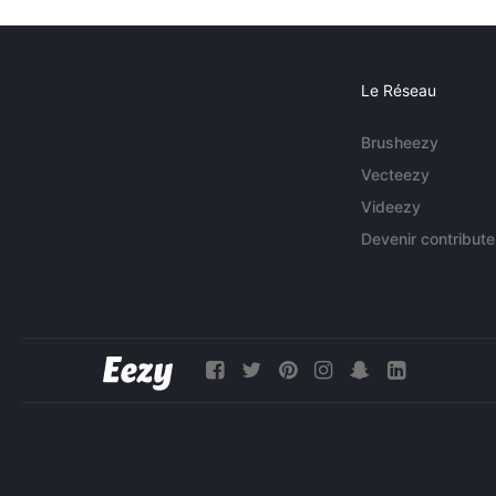
Le Réseau
Brusheezy
Vecteezy
Videezy
Devenir contribute