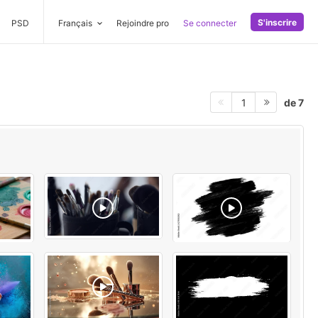
S'inscrire
PSD
Français
Rejoindre pro
Se connecter
de 7
1