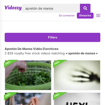
lose
Se connecter
S'inscrire
Filters
Apretón De Manos Vidéo D’archives
2 829 royalty free stock videos matching
apretón de manos