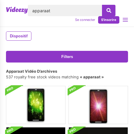
lose
Se connecter
S'inscrire
Dispositif
Filters
Apparaat Vidéo D’archives
537 royalty free stock videos matching
apparaat