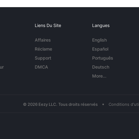
Liens Du Site
Langues
Affaires
English
Réclame
Español
Support
Português
ur
DMCA
Deutsch
More...
•
© 2026 Eezy LLC. Tous droits réservés
Conditions d'uti