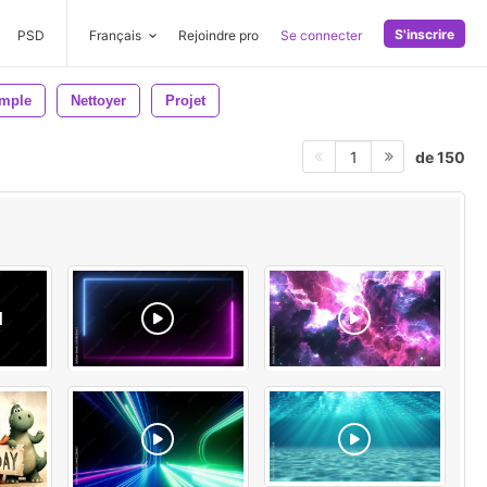
S'inscrire
PSD
Français
Rejoindre pro
Se connecter
mple
Nettoyer
Projet
de 150
1