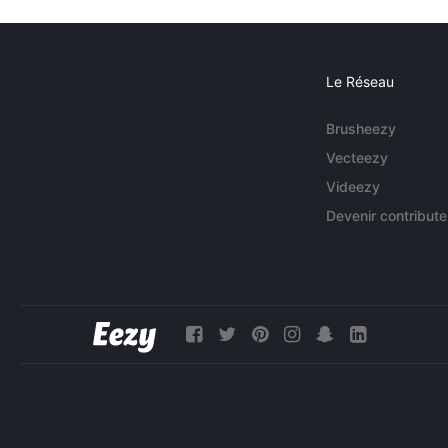
Le Réseau
Brusheezy
Vecteezy
Videezy
Devenir contribute