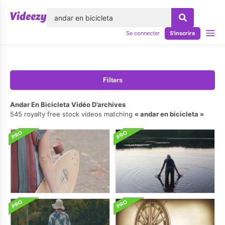
lose
Se connecter
S'inscrire
Filters
Andar En Bicicleta Vidéo D’archives
545 royalty free stock videos matching
andar en bicicleta