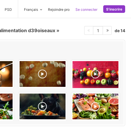
S'inscrire
PSD
Français
Rejoindre pro
Se connecter
limentation d39oiseaux
de 14
1