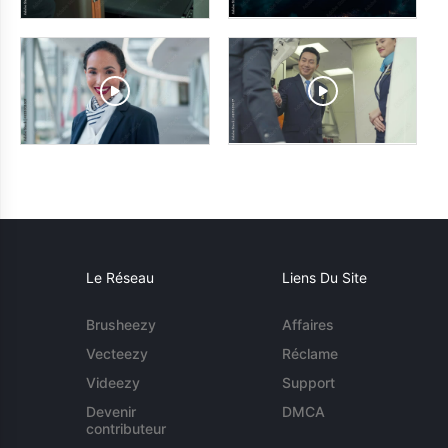
Le Réseau
Liens Du Site
Brusheezy
Affaires
Vecteezy
Réclame
Videezy
Support
Devenir
DMCA
contributeur