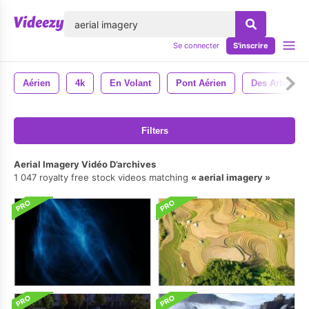
lose
Se connecter
S'inscrire
Aérien
4k
En Volant
Pont Aérien
Des Arbres
Filters
Aerial Imagery Vidéo D’archives
1 047 royalty free stock videos matching
aerial imagery