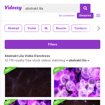
lose
Se connecter
S'inscrire
Abstrait
Violet
4k
Boucle
Contexte
Anima
Filters
Abstrakt Lila Vidéo D’archives
12 119 royalty free stock videos matching
abstrakt lila