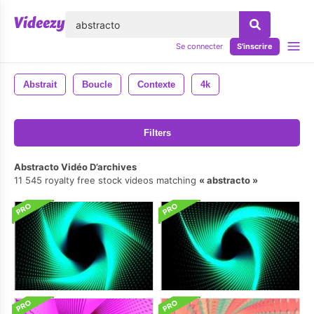
lose
Se connecter
S'inscrire
Abstrait
Boucle
Contexte
4k
Filters
Abstracto Vidéo D’archives
11 545 royalty free stock videos matching
abstracto