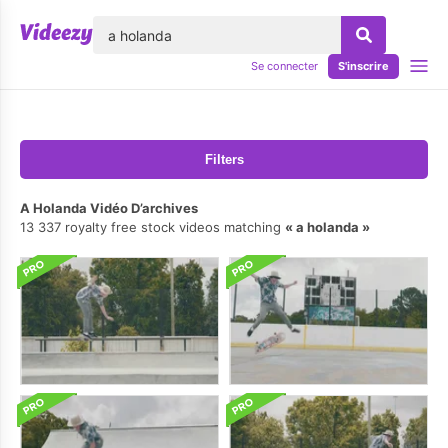
lose
Se connecter
S'inscrire
Filters
A Holanda Vidéo D’archives
13 337 royalty free stock videos matching
a holanda