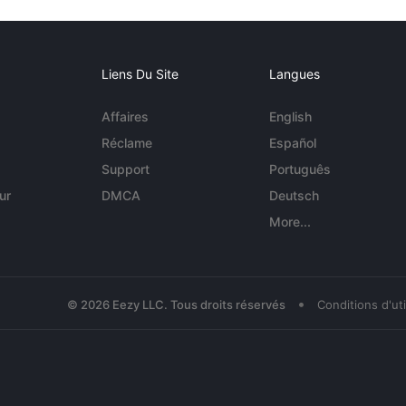
Liens Du Site
Langues
Affaires
English
Réclame
Español
Support
Português
ur
DMCA
Deutsch
More...
•
© 2026 Eezy LLC. Tous droits réservés
Conditions d'uti