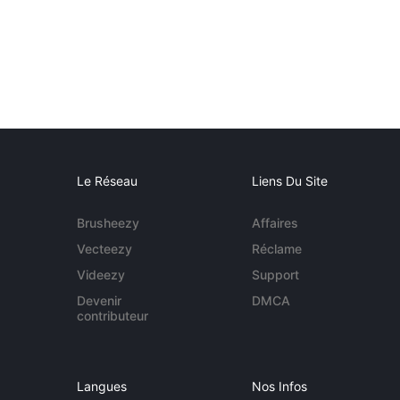
Le Réseau
Liens Du Site
Brusheezy
Affaires
Vecteezy
Réclame
Videezy
Support
Devenir
DMCA
contributeur
Langues
Nos Infos