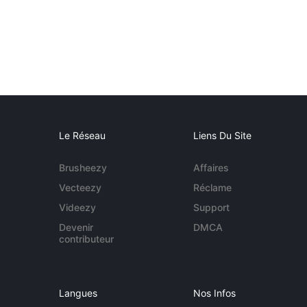
Le Réseau
Liens Du Site
Brusheezy
Affaires
Vecteezy
Réclame
Videezy
Support
Devenir
DMCA
contributeur
Langues
Nos Infos