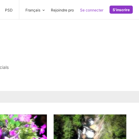
S'inscrire
PSD
Français
Rejoindre pro
Se connecter
cials